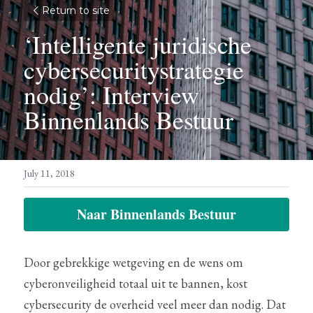
Return to site
‘Intelligente juridische 
cybersecuritystrategie 
nodig’:
Interview 
Binnenlands Bestuur
July 11, 2018
Naar Binnenlands Bestuur
Door gebrekkige wetgeving en de wens om 
cyberonveiligheid totaal uit te bannen, kost 
cybersecurity de overheid veel meer dan nodig. Dat 