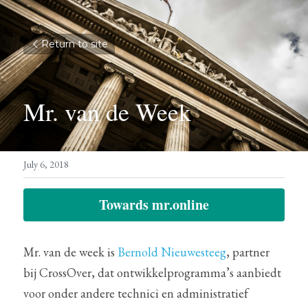
Return to site
Mr. van de Week
July 6, 2018
Towards mr.online
Mr. van de week is 
Bernold Nieuwesteeg
, partner 
bij CrossOver, dat ontwikkelprogramma’s aanbiedt 
voor onder andere technici en administratief 