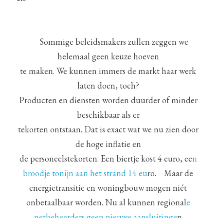
      Sommige beleidsmakers zullen zeggen we 
helemaal geen keuze hoeven 
te maken. We kunnen immers de markt haar werk 
laten doen, toch? 
Producten en diensten worden duurder of minder 
beschikbaar als er 
tekorten ontstaan. Dat is exact wat we nu zien door 
de hoge inflatie en 
de personeelstekorten. Een biertje kost 4 euro, ee
n 
broodje tonijn aan het strand 14 eu
ro.    Maar de 
energietransitie en woningbouw mogen niét 
onbetaalbaar worden. Nu al kunnen regional
e 
netbeheerders geen nieuwe aansluitinge
n 