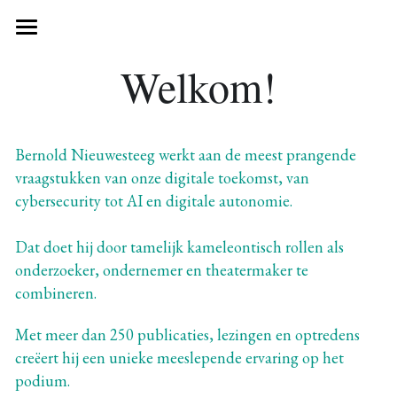
Home
Welkom!
Show
Over
Bernold Nieuwesteeg werkt aan de meest prangende 
vraagstukken van onze digitale toekomst, van 
Essays
cybersecurity tot AI en digitale autonomie. 
Media
Dat doet hij door tamelijk kameleontisch rollen als 
CyberSecurityBooster
onderzoeker, ondernemer en theatermaker te 
combineren.
Meer
Met meer dan 250 publicaties, lezingen en optredens 
Blog
creëert hij een unieke meeslepende ervaring op het 
Connect
podium. 
Index